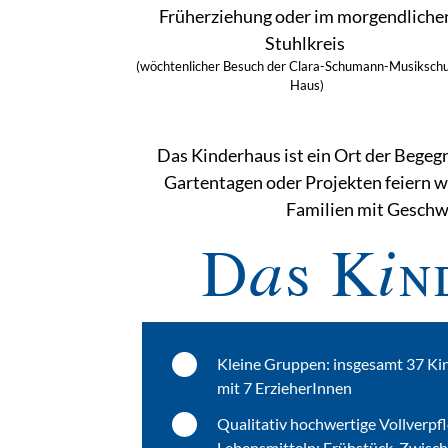
Früherziehung oder im morgendliche
Stuhlkreis
(wöchtenlicher Besuch der Clara-Schumann-Musikschu
Haus)
Das Kinderhaus ist ein Ort der Begeg
Gartentagen oder Projekten feiern w
Familien mit Geschw
Das Kin
Kleine Gruppen: insgesamt 37 K
mit 7 ErzieherInnen
Qualitativ hochwertige Vollverpf
Lebensmitteln: Frühstück, Zwisc