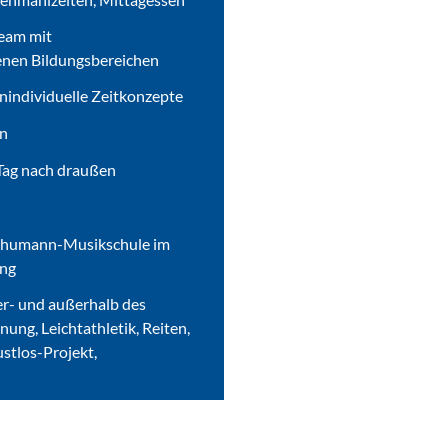
eam mit
enen Bildungsbereichen
nindividuelle Zeitkonzepte
en
 Tag nach draußen
Schumann-Musikschule im
ung
er- und außerhalb des
ung, Leichtathletik, Reiten,
ustlos-Projekt,