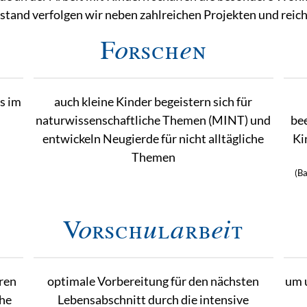
and verfolgen wir neben zahlreichen Projekten und reichl
Forschen
ns im
auch kleine Kinder begeistern sich für
naturwissenschaftliche Themen (MINT) und
bee
entwickeln Neugierde für nicht alltägliche
Ki
Themen
(Ba
Vorschularbeit
ren
optimale Vorbereitung für den nächsten
um 
che
Lebensabschnitt durch die intensive